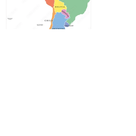
Мегаполисы Латинской
Америки: топ-12 лучших
и худших городов