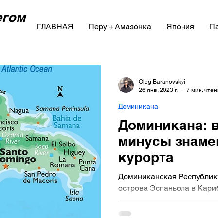
егом
ГЛАВНАЯ
Перу + Амазонка
Япония
Па
Oleg Baranovskyi
26 янв. 2023 г.
7 мин. чте
Доминикана
Доминикана: 
минусы знаме
курорта
Доминиканская Республик
острова Эспаньола в Кари
уже является одним из сам