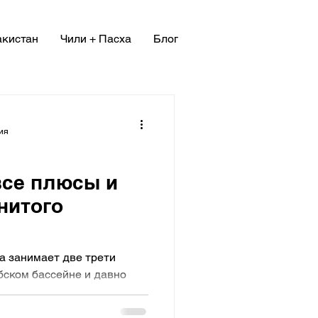
кистан
Чили + Пасха
Блог
ния
все плюсы и
нитого
а занимает две трети
бском бассейне и давно
ых знаменитых...