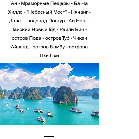
Ан - Мраморные Пещеры - Ба На
Хиллс - "Небесный Мост" - Нячанг
-
Далат - водопад Понгур - Ао Нанг -
Тайский Новый Год - Райли Бич -
остров Пода - остров Туб - Чикен
Айленд - остров Бамбу - острова
Пхи Пхи